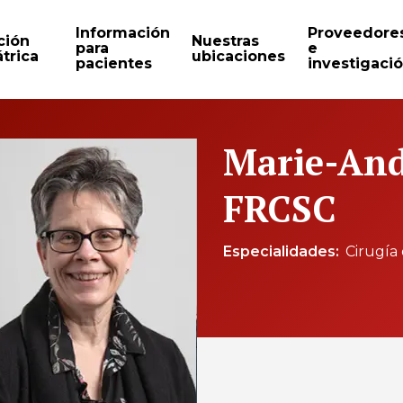
Información
Proveedore
ción
Nuestras
para
e
trica
ubicaciones
pacientes
investigaci
Marie-And
FRCSC
Especialidades
Cirugía