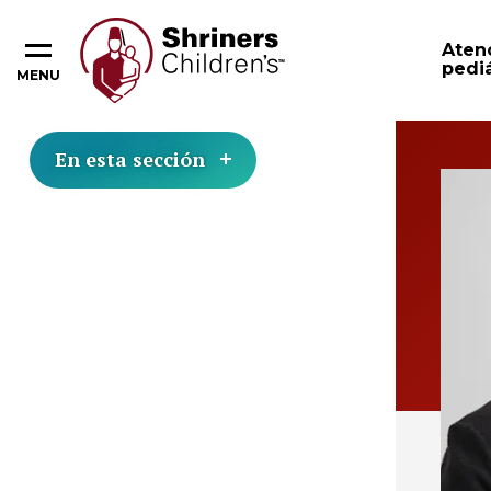
Aten
pediá
MENU
En esta sección