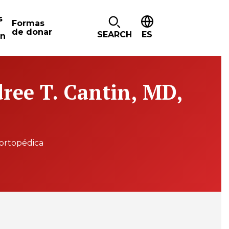
s
Formas
de donar
SEARCH
ES
ón
ree T. Cantin, MD,
 ortopédica