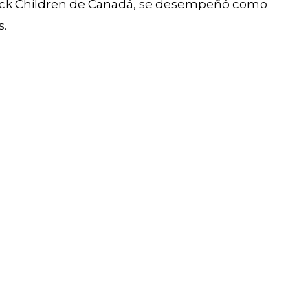
r Sick Children de Canadá, se desempeñó como
s.