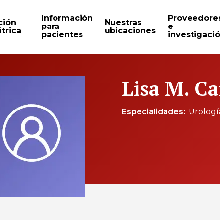
Información
Proveedore
ción
Nuestras
para
e
trica
ubicaciones
pacientes
investigaci
Lisa M. C
Especialidades
Urologí