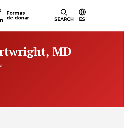
s
Formas
de donar
SEARCH
ES
ón
artwright, MD
a