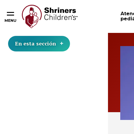
Aten
pediá
MENU
En esta sección