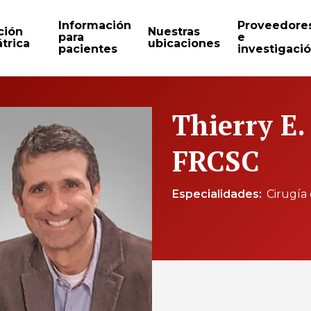
Información
Proveedore
ción
Nuestras
para
e
trica
ubicaciones
pacientes
investigaci
Thierry E
FRCSC
Especialidades
Cirugía