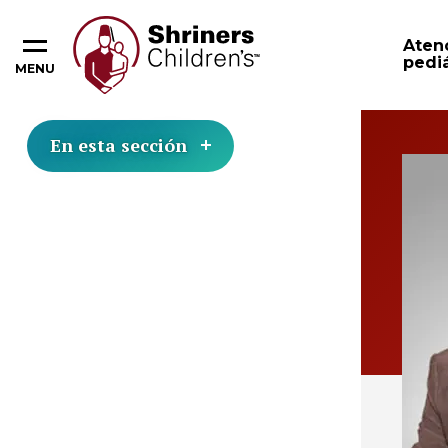
Aten
pediá
MENU
En esta sección