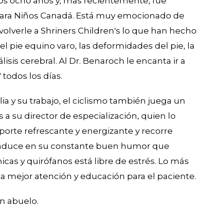
mos ocho años y, más recientemente, fue
 para Niños Canadá. Está muy emocionado de
lverle a Shriners Children's lo que han hecho
el pie equino varo, las deformidades del pie, la
lisis cerebral. Al Dr. Benaroch le encanta ir a
 todos los días.
a y su trabajo, el ciclismo también juega un
 a su director de especialización, quien lo
eporte refrescante y energizante y recorre
e traduce en su constante buen humor que
icas y quirófanos está libre de estrés. Lo más
la mejor atención y educación para el paciente.
n abuelo.