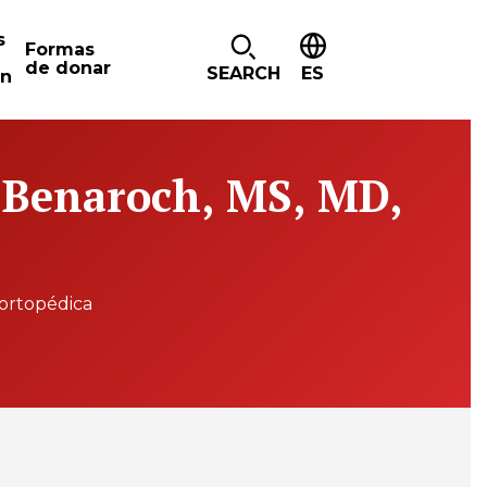
s
Formas
de donar
SEARCH
ES
ón
. Benaroch, MS, MD,
 ortopédica