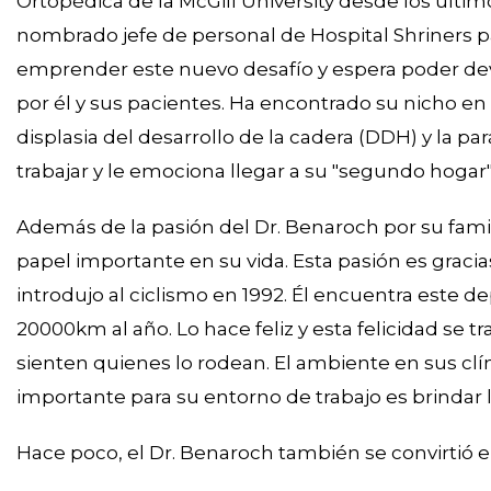
Ortopédica de la McGill University desde los últi
nombrado jefe de personal de Hospital Shriners
emprender este nuevo desafío y espera poder devo
por él y sus pacientes. Ha encontrado su nicho en 
displasia del desarrollo de la cadera (DDH) y la pará
trabajar y le emociona llegar a su "segundo hogar"
Además de la pasión del Dr. Benaroch por su famili
papel importante en su vida. Esta pasión es gracias
introdujo al ciclismo en 1992. Él encuentra este d
20000km al año. Lo hace feliz y esta felicidad s
sienten quienes lo rodean. El ambiente en sus clín
importante para su entorno de trabajo es brindar 
Hace poco, el Dr. Benaroch también se convirtió e