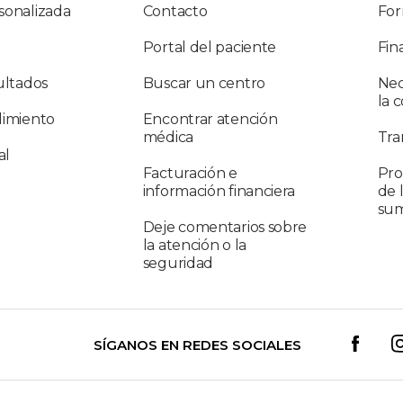
sonalizada
Contacto
For
Portal del paciente
Fin
ultados
Buscar un centro
Nec
la 
limiento
Encontrar atención
médica
Tra
al
Facturación e
Pro
información financiera
de 
sum
Deje comentarios sobre
la atención o la
seguridad
SÍGANOS EN REDES SOCIALES