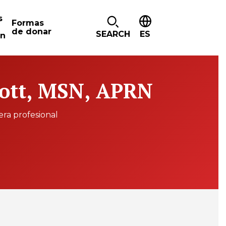
s
Formas
de donar
SEARCH
ES
ón
ott, MSN, APRN
ra profesional