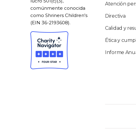
lucro 501(c)(3),
Atención per
comúnmente conocida
como Shriners Children's
Directiva
(EIN 36-2193608).
Calidad y res
Ética y cump
Informe Anu