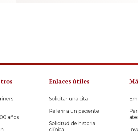
otros
Enlaces útiles
Má
riners
Solicitar una cita
Em
Referir a un paciente
Par
100 años
ate
Solicitud de historia
ón
clínica
Inv