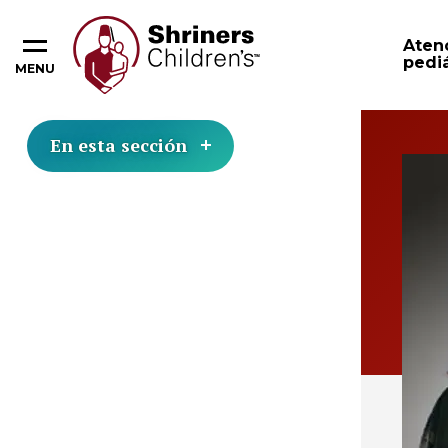
Aten
pediá
MENU
En esta sección