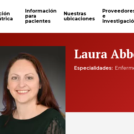
Información
Proveedore
ción
Nuestras
para
e
trica
ubicaciones
pacientes
investigaci
Laura Abb
Especialidades
Enferme