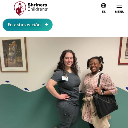
ES
MENU
En esta sección