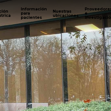
Información
Proveedore
ción
Nuestras
para
e
trica
ubicaciones
pacientes
investigaci