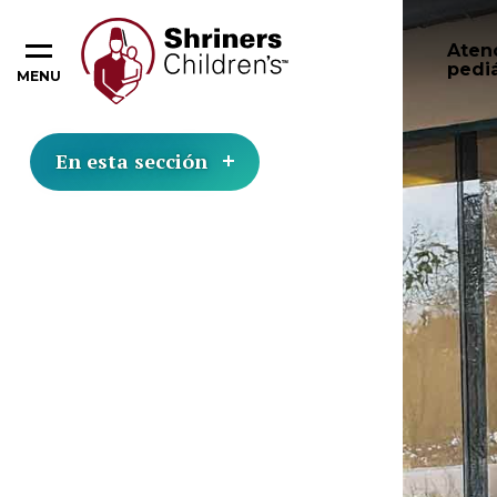
Aten
pediá
MENU
En esta sección