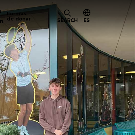
s
Formas
de donar
SEARCH
ES
ón