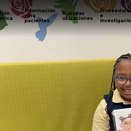
Información
Proveedore
ción
Nuestras
para
e
trica
ubicaciones
pacientes
investigaci