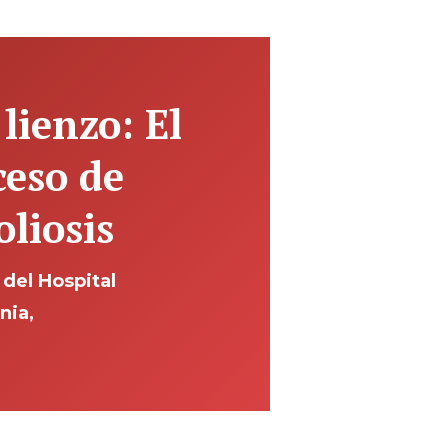
lienzo: El
ceso de
oliosis
 del Hospital
nia,