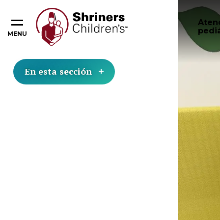
Aten
pediá
MENU
En esta sección