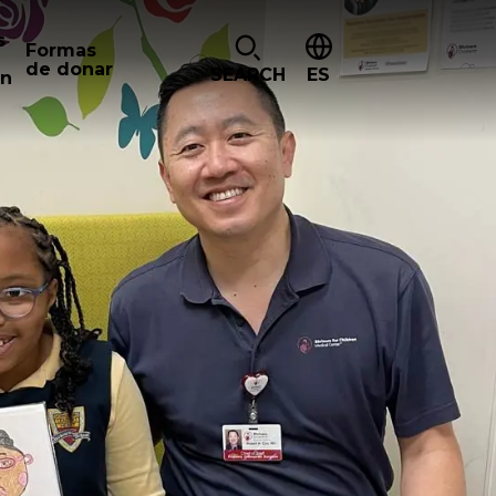
s
Formas
de donar
SEARCH
ES
ón