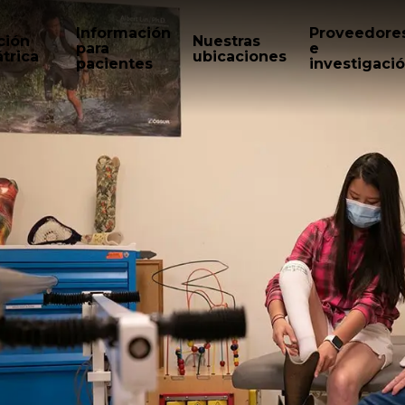
Información
Proveedore
ción
Nuestras
para
e
trica
ubicaciones
pacientes
investigaci