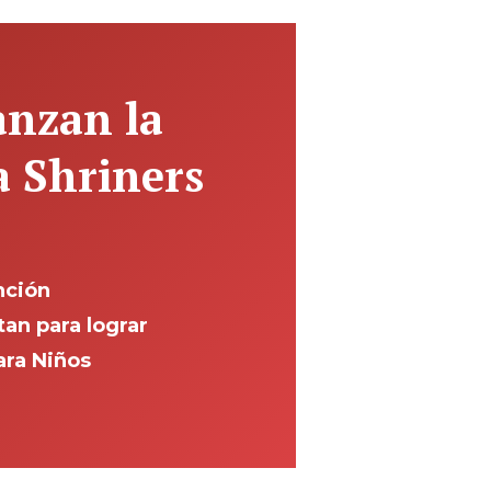
anzan la
a Shriners
nción
tan para lograr
ara Niños