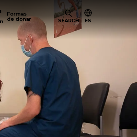
s
Formas
de donar
SEARCH
ES
ón