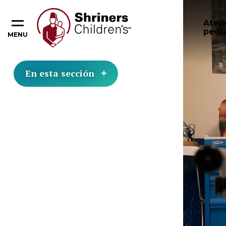
Aten
pediá
MENU
En esta sección