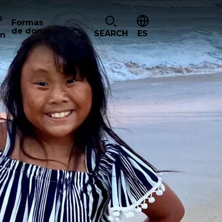
s
Formas
de donar
SEARCH
ES
ón