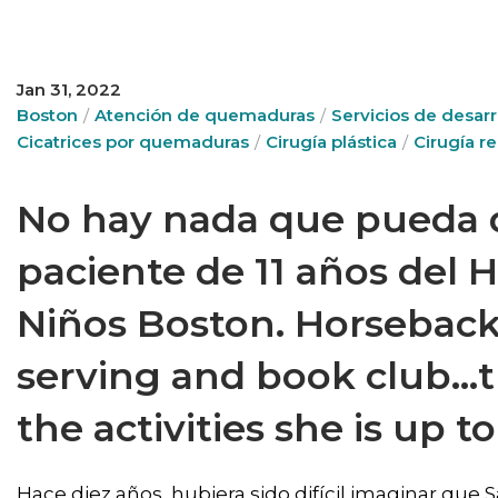
Jan 31, 2022
Boston
Atención de quemaduras
Servicios de desarro
Cicatrices por quemaduras
Cirugía plástica
Cirugía r
No hay nada que pueda d
paciente de 11 años del H
Niños Boston. Horseback r
serving and book club…t
the activities she is up t
Hace diez años, hubiera sido difícil imaginar que 