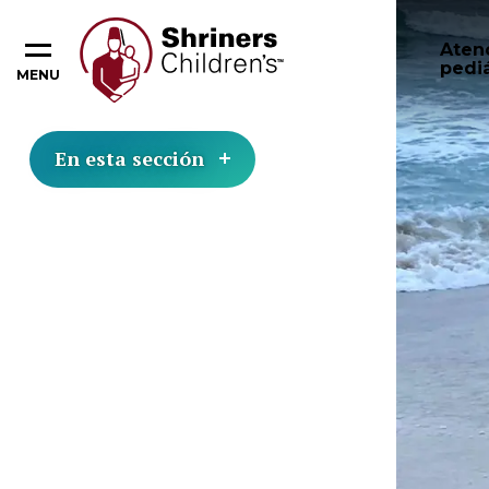
Aten
pediá
MENU
En esta sección