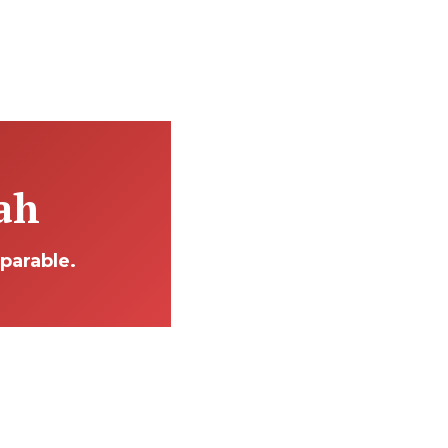
rah
parable.