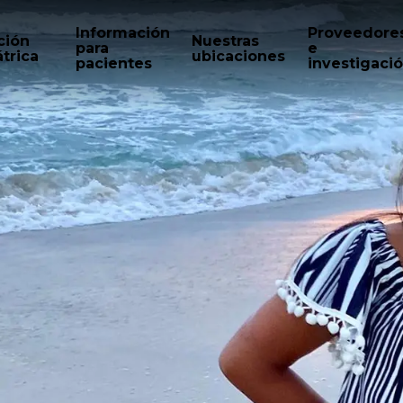
Información
Proveedore
ción
Nuestras
para
e
trica
ubicaciones
pacientes
investigaci