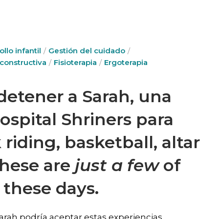
llo infantil
Gestión del cuidado
econstructiva
Fisioterapia
Ergoterapia
etener a Sarah, una
ospital Shriners para
iding, basketball, altar
hese are
just a few
of
o these days.
Sarah podría aceptar estas experiencias.