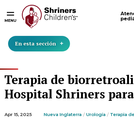
Aten
pediá
MENU
En esta sección
Terapia de biorretroal
Hospital Shriners par
Apr 15, 2025
Nueva Inglaterra
Urología
Terapia de