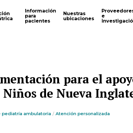
Información
Proveedore
ción
Nuestras
para
e
trica
ubicaciones
pacientes
investigaci
imentación para el apoy
a Niños de Nueva Inglat
 pediatría ambulatoria
Atención personalizada