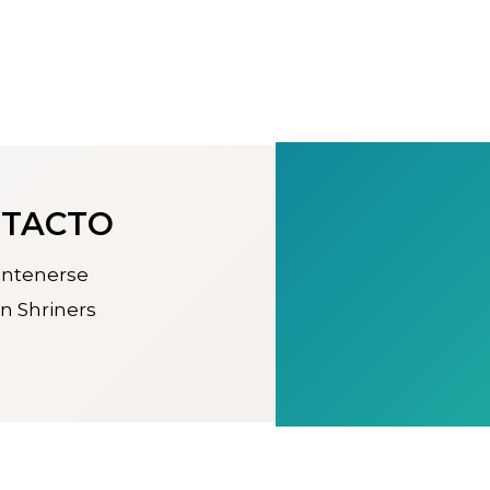
NTACTO
antenerse
n Shriners