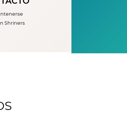
NTACTO
antenerse
n Shriners
OS