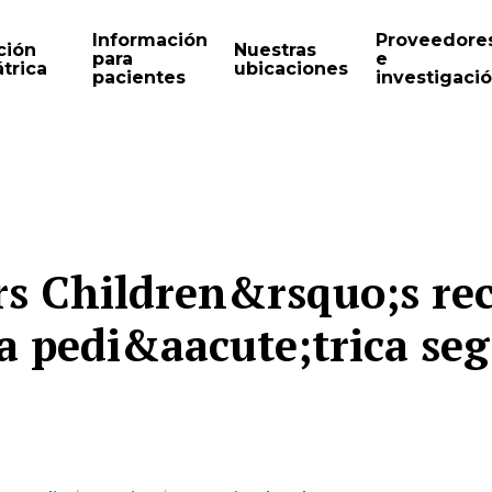
Información
Proveedore
ción
Nuestras
para
e
trica
ubicaciones
pacientes
investigaci
rs Children&rsquo;s re
ia pedi&aacute;trica s