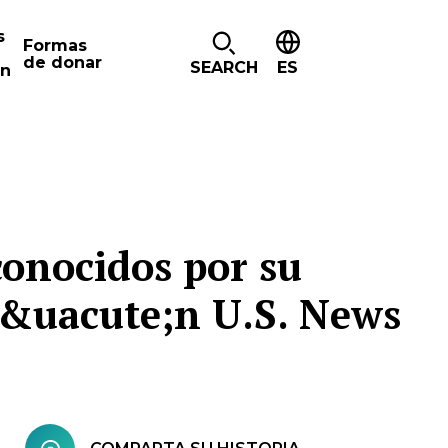
s
Formas
de donar
SEARCH
ES
ón
conocidos por su
eg&uacute;n U.S. News