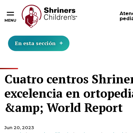
Aten
pediá
MENU
En esta sección
Cuatro centros Shrine
excelencia en ortoped
&amp; World Report
Jun 20, 2023