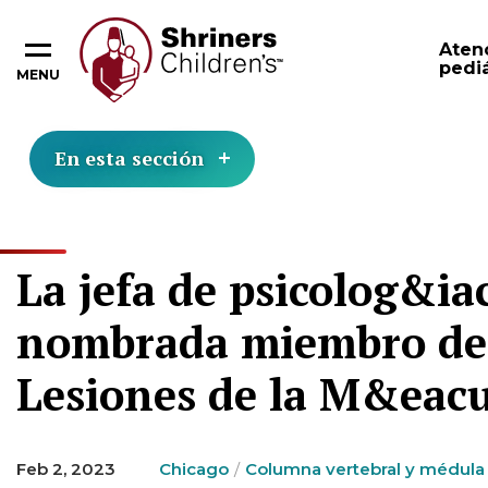
Aten
pediá
MENU
En esta sección
La jefa de psicolog&ia
nombrada miembro de 
Lesiones de la M&eacu
Feb 2, 2023
Chicago
Columna vertebral y médula 