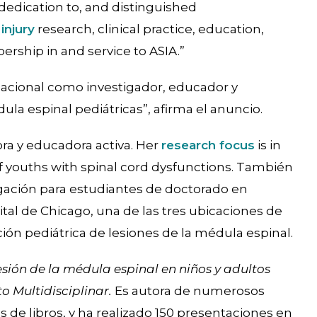
 dedication to, and distinguished
injury
research, clinical practice, education,
rship in and service to ASIA.”
rnacional como investigador, educador y
la espinal pediátricas”, afirma el anuncio.
ora y educadora activa. Her
research focus
is in
 youths with spinal cord dysfunctions. También
ación para estudiantes de doctorado en
ital de Chicago, una de las tres ubicaciones de
ción pediátrica de lesiones de la médula espinal.
esión de la médula espinal en niños y adultos
o Multidisciplinar.
Es autora de numerosos
os de libros, y ha realizado 150 presentaciones en