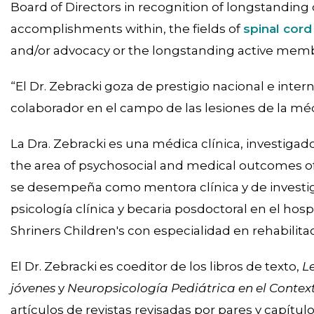
Board of Directors in recognition of longstanding
accomplishments within, the fields of
spinal cord 
and/or advocacy or the longstanding active membe
“El Dr. Zebracki goza de prestigio nacional e inte
colaborador en el campo de las lesiones de la médu
La Dra. Zebracki es una médica clínica, investigad
the area of psychosocial and medical outcomes of
se desempeña como mentora clínica y de investig
psicología clínica y becaria posdoctoral en el hosp
Shriners Children's con especialidad en rehabilita
El Dr. Zebracki es coeditor de los libros de texto,
L
jóvenes
y
Neuropsicología Pediátrica en el Context
artículos de revistas revisadas por pares y capítul