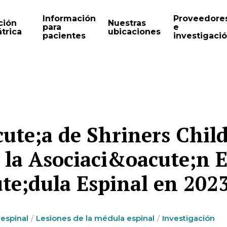
Información
Proveedore
ción
Nuestras
para
e
trica
ubicaciones
pacientes
investigaci
cute;a de Shriners Chil
la Asociaci&oacute;n 
te;dula Espinal en 202
espinal
Lesiones de la médula espinal
Investigación