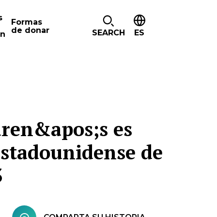
s
Formas
de donar
SEARCH
ES
ón
dren&apos;s es
Estadounidense de
3