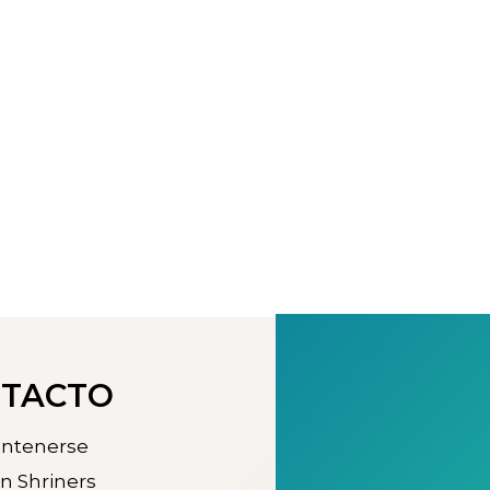
NTACTO
antenerse
n Shriners