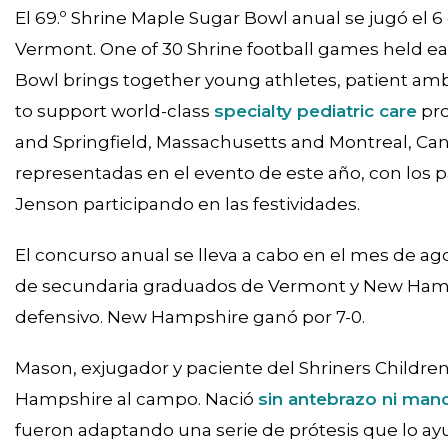
El 69.º Shrine Maple Sugar Bowl anual se jugó el 
Vermont. One of 30 Shrine football games held ea
Bowl brings together young athletes, patient am
to support world-class
specialty pediatric care
pro
and Springfield, Massachusetts and Montreal, Cana
representadas en el evento de este año, con los 
Jenson participando en las festividades.
El concurso anual se lleva a cabo en el mes de ag
de secundaria graduados de Vermont y New Hampsh
defensivo. New Hampshire ganó por 7-0.
Mason, exjugador y paciente del Shriners Childr
Hampshire al campo. Nació
sin antebrazo ni man
fueron adaptando una serie de prótesis que lo ay