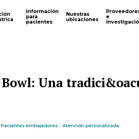
Información
Proveedore
ción
Nuestras
para
e
trica
ubicaciones
pacientes
investigaci
 Bowl: Una tradici&oacu
Pacientes embajadores
Atención personalizada