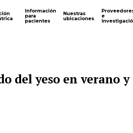
Información
Proveedore
ción
Nuestras
para
e
trica
ubicaciones
pacientes
investigaci
o del yeso en verano y 