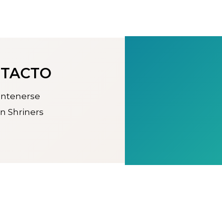
NTACTO
antenerse
n Shriners