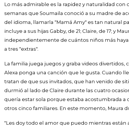
Lo más admirable es la rapidez y naturalidad con
semanas que Soumaila conoció a su madre de aco
del idioma, llamarla "Mamá Amy" es tan natural para
incluye a sus hijas Gabby, de 21; Claire, de 17; y Mau
independientemente de cuántos niños más haya en
a tres "extras".
La familia juega juegos y graba videos divertidos
Alexa ponga una canción que le gusta. Cuando llega
tratan de que sus invitados, que han venido de sit
durmió al lado de Claire durante las cuatro ocasion
quería estar sola porque estaba acostumbrada a 
otros cinco familiares. En este momento, Maura d
"Les doy todo el amor que puedo mientras están aq