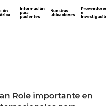
Información
Proveedore
ción
Nuestras
para
e
trica
ubicaciones
pacientes
investigaci
gan Role importante en