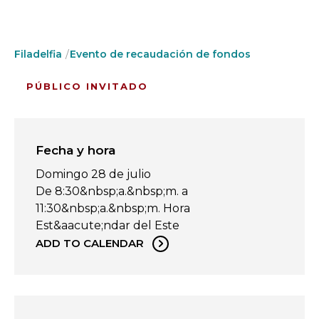
Filadelfia
Evento de recaudación de fondos
PÚBLICO INVITADO
Fecha y hora
Domingo 28 de julio
De 8:30&nbsp;a.&nbsp;m. a
11:30&nbsp;a.&nbsp;m. Hora
Est&aacute;ndar del Este
ADD TO CALENDAR