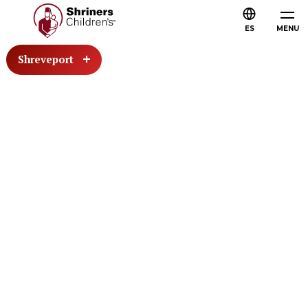
ES
MENU
Shreveport