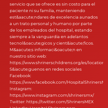
servicio que se ofrece es sin costo para el
paciente ni su familia, manteniendo
est&aacute;ndares de excelencia aunados
a un trato personal y humano por parte
de los empleados del hospital, estando
siempre a la vanguardia en adelantos
tecnol&oacute;gicos y cient&iacute;ficos.
M&aacute;s informaci&oacute;n en
nuestro sitio web:
https://www.shrinerschildrens.org/es/location
S&iacute;guenos en redes sociales
Facebook:
https://www.facebook.com/HospitalShrinersM
Instagram:
https://www.instagram.com/shrinersmx/
Twitter: https://twitter.com/ShrinersMEX