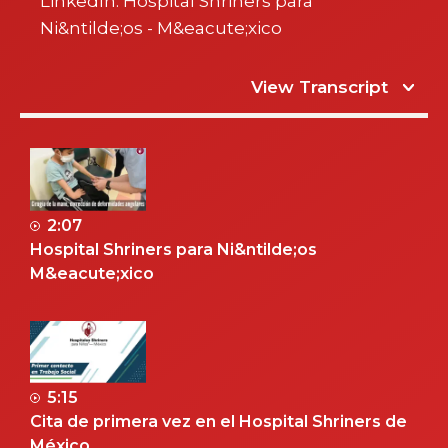
LinkedIn: Hospital Shriners para
Ni&ntilde;os - M&eacute;xico
View Transcript
2:07
Hospital Shriners para Ni&ntilde;os
M&eacute;xico
5:15
Cita de primera vez en el Hospital Shriners de
México