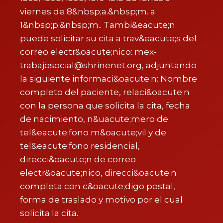
viernes de 8&nbsp;a.&nbsp;m. a
1&nbsp;p.&nbsp;m.. Tambi&eacute;n
puede solicitar su cita a trav&eacute;s del
correo electr&oacute;nico: mex-
trabajosocial@shrinenet.org, adjuntando
la siguiente informaci&oacute;n: Nombre
completo del paciente, relaci&oacute;n
con la persona que solicita la cita, fecha
de nacimiento, n&uacute;mero de
tel&eacute;fono m&oacute;vil y de
tel&eacute;fono residencial,
direcci&oacute;n de correo
electr&oacute;nico, direcci&oacute;n
completa con c&oacute;digo postal,
forma de traslado y motivo por el cual
solicita la cita.