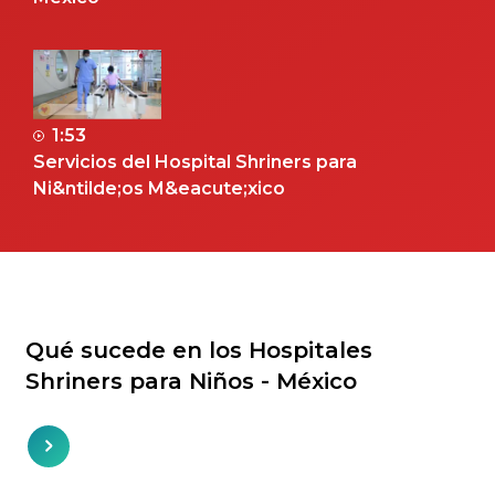
1:53
Servicios del Hospital Shriners para
Ni&ntilde;os M&eacute;xico
Qué sucede en los Hospitales
Shriners para Niños - México