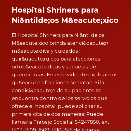
Hospital Shriners para
Ni&ntilde;os M&eacute;xico
El Hospital Shriners para Ni&ntilde;os
M&eacute;xico brinda atenci&oacute;n
m&eacute;dica y cuidados
quir&uacute;rgicos para afecciones
ortop&eacute;dicas y secuelas de
quemaduras. En este video te explicamos
qu&eacute; afecciones se tratan. Si la
condici&oacute;n de su paciente se
encuentra dentro de los servicios que
ofrece el hospital, puede solicitar su
primera cita de dos maneras: Puede
llamar a Trabajo Social al 54247850, ext.
1503, 1508, 1509, 1510-1515 de lunes a