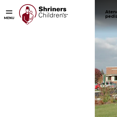
Aten
pediá
MENU