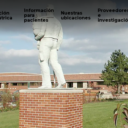
Información
Proveedore
ción
Nuestras
para
e
trica
ubicaciones
pacientes
investigaci