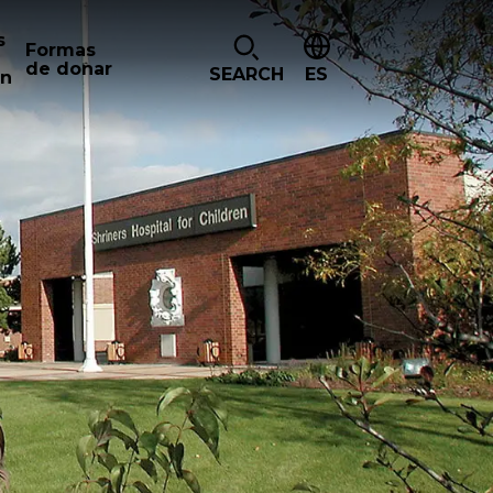
s
Formas
de donar
SEARCH
ES
ón