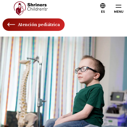
ES
MENU
Atención pediátrica