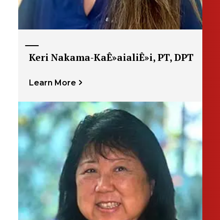
Keri Nakama-KaÊ»aialiÊ»i, PT, DPT
Learn More