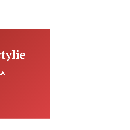
tylie
LA