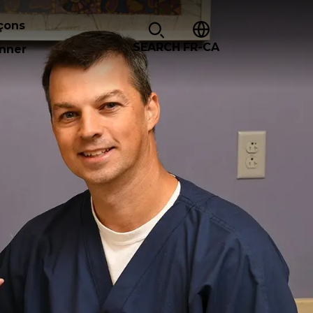
çons
SEARCH
FR-CA
nner