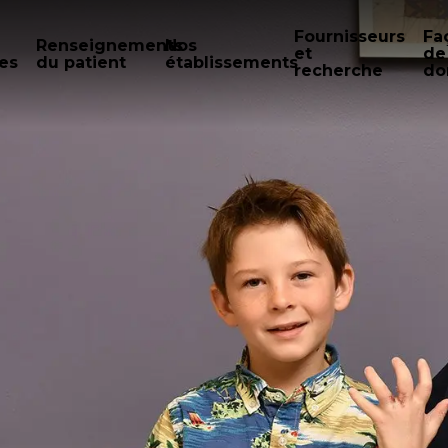
Fournisseurs
Fa
Renseignements
Nos
et
de
es
du patient
établissements
recherche
do