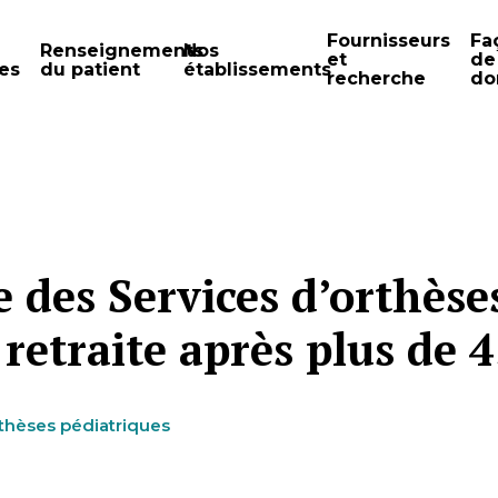
Fournisseurs
Fa
Renseignements
Nos
et
de
es
du patient
établissements
recherche
do
des Services d’orthèses
retraite après plus de 4
othèses pédiatriques