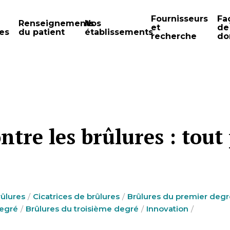
Fournisseurs
Fa
Renseignements
Nos
et
de
es
du patient
établissements
recherche
do
ntre les brûlures : tou
rûlures
Cicatrices de brûlures
Brûlures du premier degr
degré
Brûlures du troisième degré
Innovation