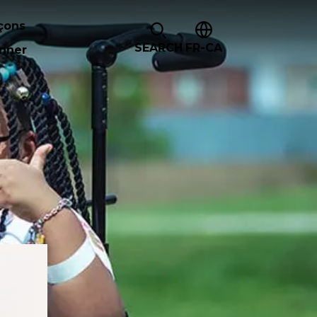
çons
SEARCH
FR-CA
nner