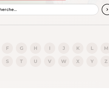
F
G
H
I
J
K
L
M
S
T
U
V
W
X
Y
Z