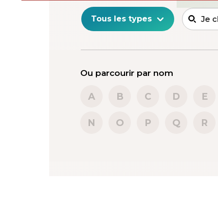
Ou parcourir par nom
A
B
C
D
E
N
O
P
Q
R