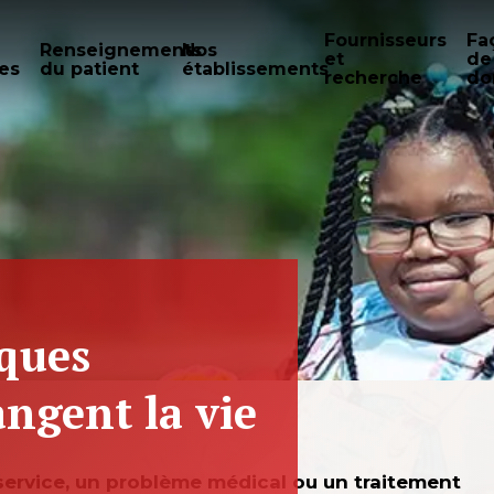
Fournisseurs
Fa
Renseignements
Nos
et
de
es
du patient
établissements
recherche
do
iques
angent la vie
service, un problème médical ou un traitement