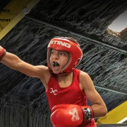
çons
SEARCH
FR-CA
nner