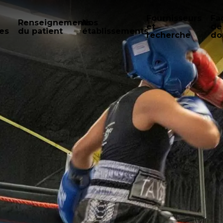
Fournisseurs
Fa
Renseignements
Nos
et
de
es
du patient
établissements
recherche
do