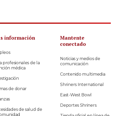
s información
Mantente
conectado
pleos
Noticias y medios de
a profesionales de la
comunicación
nción médica
Contenido multimedia
estigación
Shriners International
mas de donar
East-West Bowl
anzas
Deportes Shriners
esidades de salud de
comunidad
Tienda oficial en línea de