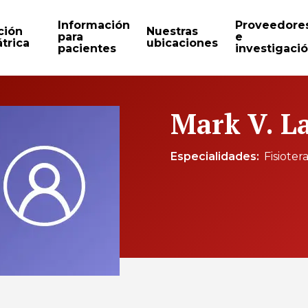
Información
Proveedore
ción
Nuestras
para
e
trica
ubicaciones
pacientes
investigaci
Mark V. L
Especialidades
Fisioter