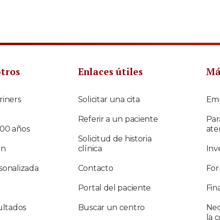
otros
Enlaces útiles
Má
riners
Solicitar una cita
Em
Referir a un paciente
Par
100 años
ate
Solicitud de historia
ón
clínica
Inv
sonalizada
Contacto
For
Portal del paciente
Fin
ultados
Buscar un centro
Nec
la 