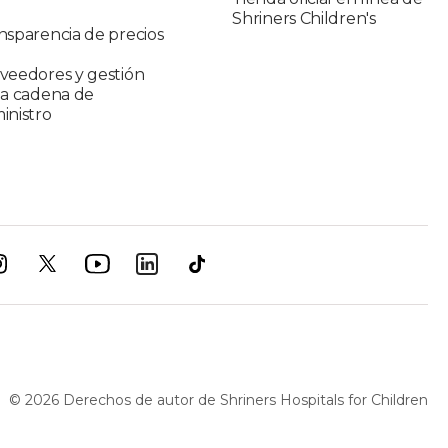
Shriners Children's
nsparencia de precios
veedores y gestión
la cadena de
inistro
©
2026
Derechos de autor de Shriners Hospitals for Children