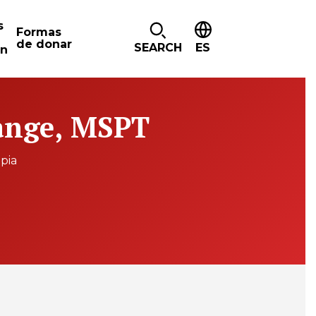
s
Formas
de donar
SEARCH
ES
ón
ange, MSPT
apia