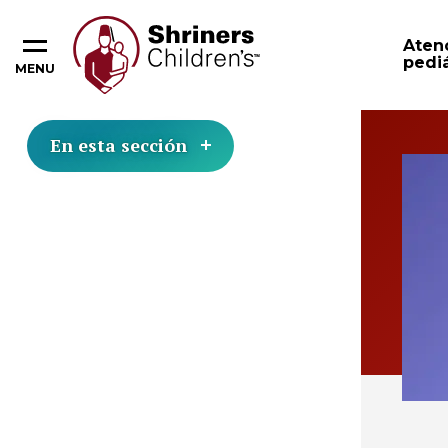
Aten
pediá
MENU
En esta sección