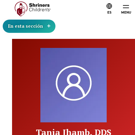
ES
MENU
En esta sección
Tania Jhamb, DDS