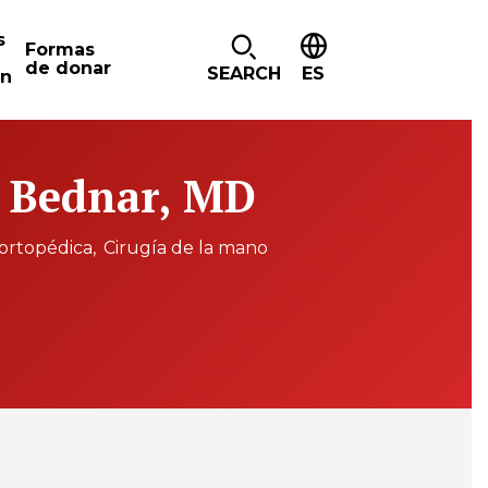
s
Formas
de donar
SEARCH
ES
ón
. Bednar, MD
 ortopédica
Cirugía de la mano