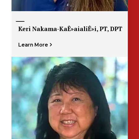
Keri Nakama-KaÊ»aialiÊ»i, PT, DPT
Learn More