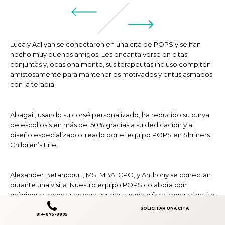
Luca y Aaliyah se conectaron en una cita de POPS y se han
hecho muy buenos amigos. Les encanta verse en citas
conjuntas y, ocasionalmente, sus terapeutas incluso compiten
amistosamente para mantenerlos motivados y entusiasmados
con la terapia.
Abagail, usando su corsé personalizado, ha reducido su curva
de escoliosis en más del 50% gracias a su dedicación y al
diseño especializado creado por el equipo POPS en Shriners
Children’s Erie.
Alexander Betancourt, MS, MBA, CPO, y Anthony se conectan
durante una visita. Nuestro equipo POPS colabora con
médicos y terapeutas para ayudar a cada niño a lograr el mejor
resultado posible.
SOLICITAR UNA CITA
814-875-8895