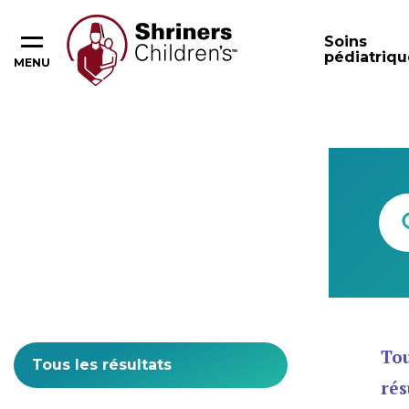
Soins
pédiatriqu
MENU
Content Type
Tou
rés