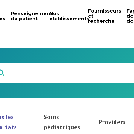
Fournisseurs
Fa
Renseignements
Nos
et
de
es
du patient
établissements
recherche
do
s les
Soins
Providers
ultats
pédiatriques