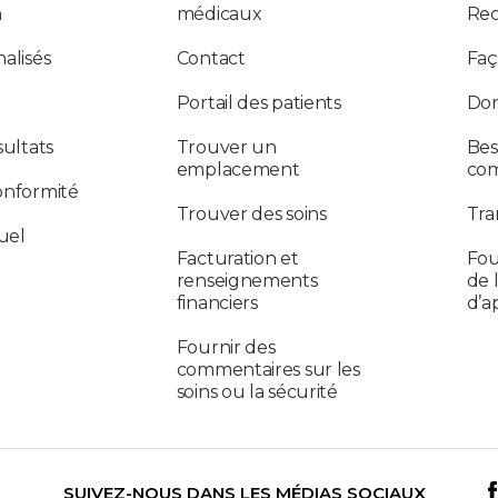
n
médicaux
Re
alisés
Contact
Faç
Portail des patients
Don
sultats
Trouver un
Bes
emplacement
co
onformité
Trouver des soins
Tra
uel
Facturation et
Fou
renseignements
de 
financiers
d’a
Fournir des
commentaires sur les
soins ou la sécurité
SUIVEZ-NOUS DANS LES MÉDIAS SOCIAUX