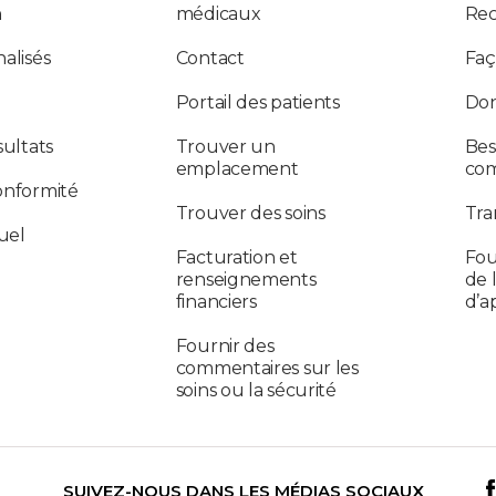
n
médicaux
Re
alisés
Contact
Faç
Portail des patients
Don
sultats
Trouver un
Bes
emplacement
co
onformité
Trouver des soins
Tra
uel
Facturation et
Fou
renseignements
de 
financiers
d’a
Fournir des
commentaires sur les
soins ou la sécurité
SUIVEZ-NOUS DANS LES MÉDIAS SOCIAUX