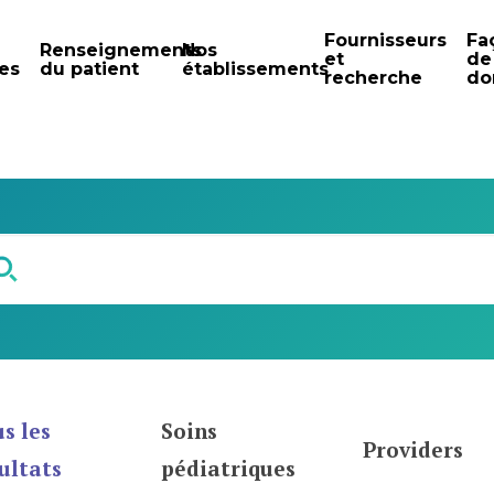
Fournisseurs
Fa
Renseignements
Nos
et
de
es
du patient
établissements
recherche
do
s les
Soins
Providers
ultats
pédiatriques