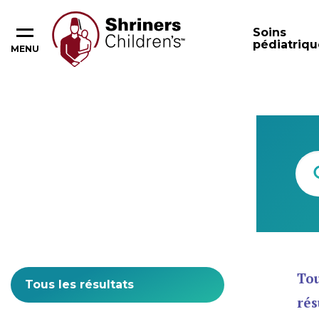
Soins
pédiatriqu
MENU
Content Type
Tou
rés