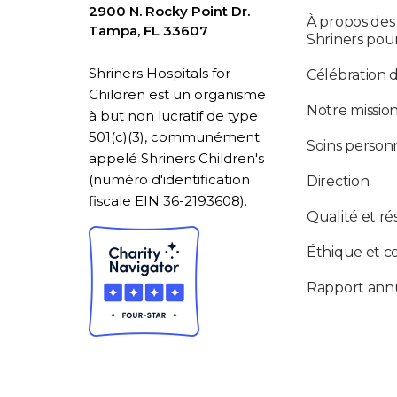
2900 N. Rocky Point Dr.
À propos des
Tampa, FL 33607
Shriners pou
Shriners Hospitals for
Célébration 
Children est un organisme
Notre missio
à but non lucratif de type
501(c)(3), communément
Soins personn
appelé Shriners Children's
(numéro d'identification
Direction
fiscale EIN 36-2193608).
Qualité et ré
Éthique et c
Rapport ann