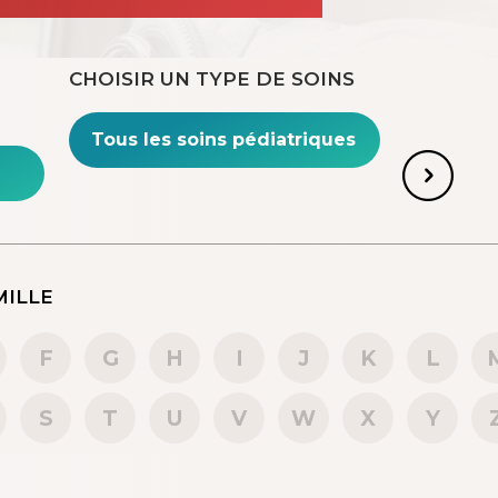
CHOISIR UN TYPE DE SOINS
AR NOM DE FAMILLE
F
G
H
I
J
K
L
S
T
U
V
W
X
Y