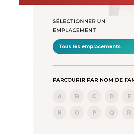
SÉLECTIONNER UN
EMPLACEMENT
PARCOURIR P
A
B
C
D
E
N
O
P
Q
R