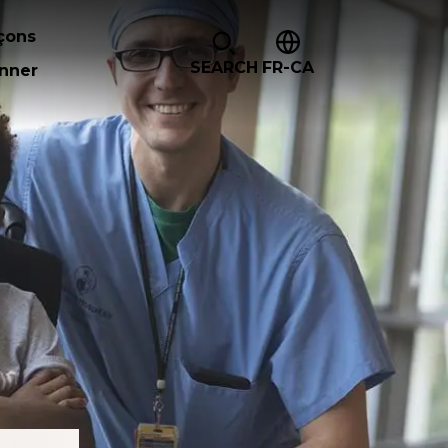
çons
SEARCH
FR-CA
nner