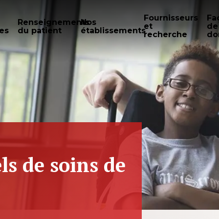
Fournisseurs
Fa
Renseignements
Nos
et
de
es
du patient
établissements
recherche
do
ls de soins de