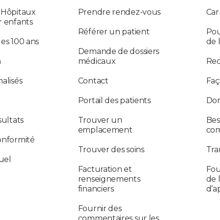
 Hôpitaux
Prendre rendez-vous
Car
r enfants
Référer un patient
Pou
des 100 ans
de 
Demande de dossiers
n
médicaux
Re
alisés
Contact
Faç
Portail des patients
Don
sultats
Trouver un
Bes
emplacement
co
onformité
Trouver des soins
Tra
uel
Facturation et
Fou
renseignements
de 
financiers
d’a
Fournir des
commentaires sur les