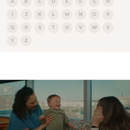
A
B
C
D
E
F
G
H
I
J
K
L
M
N
O
P
Q
R
S
T
U
V
W
X
Y
Z