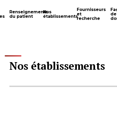
Fournisseurs
Fa
Renseignements
Nos
et
de
es
du patient
établissements
recherche
do
Nos établissements
ection
ection