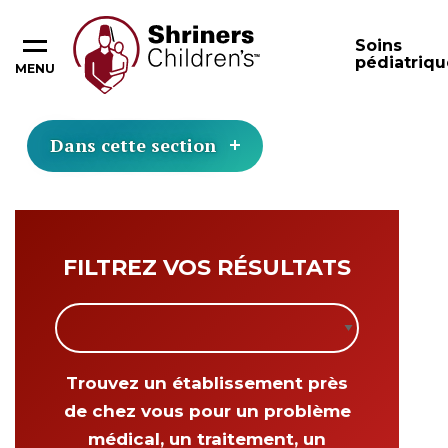
Soins
pédiatriqu
MENU
Dans cette section
FILTREZ VOS RÉSULTATS
Filter locations by the following sel
Filter locations by the following sel
Trouvez un établissement près
de chez vous pour un problème
médical, un traitement, un