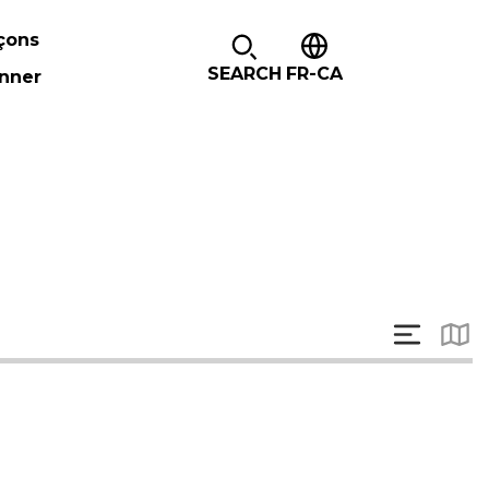
çons
SEARCH
FR-CA
nner
Voir la liste 
Voir 