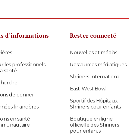
us d’informations
Rester connecté
rières
Nouvelles et médias
r les professionnels
Ressources médiatiques
la santé
Shriners International
cherche
East-West Bowl
ons de donner
Sportif des Hôpitaux
nées financières
Shriners pour enfants
oins en santé
Boutique en ligne
mmunautaire
officielle des Shriners
pour enfants