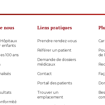
e nous
Liens pratiques
Pl
 Hôpitaux
Prendre rendez-vous
Car
r enfants
Référer un patient
Pou
des 100 ans
de 
Demande de dossiers
n
médicaux
Re
alisés
Contact
Faç
Portail des patients
Don
sultats
Trouver un
Bes
emplacement
co
onformité