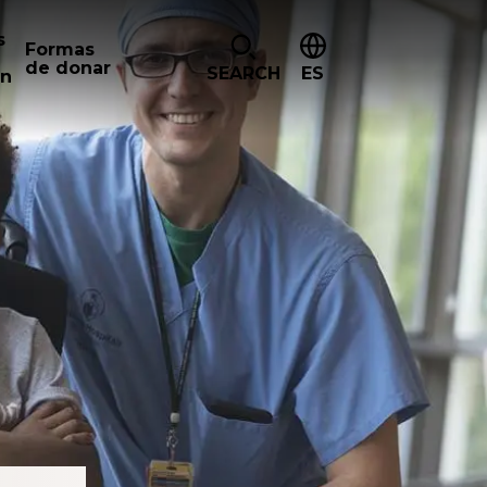
s
Formas
de donar
SEARCH
ES
ón