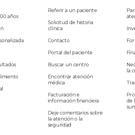
Referir a un paciente
Par
100 años
ate
Solicitud de historia
ón
clínica
Inv
sonalizada
Contacto
For
Portal del paciente
Fin
ultados
Buscar un centro
Nec
la 
limiento
Encontrar atención
médica
Tra
al
Facturación e
Pro
información financiera
de 
sum
Deje comentarios sobre
la atención o la
seguridad