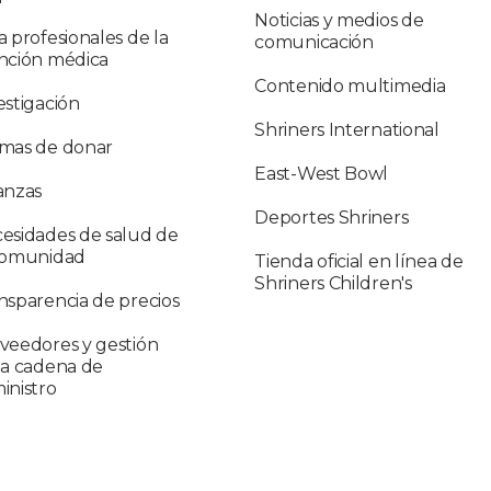
Noticias y medios de
a profesionales de la
comunicación
nción médica
Contenido multimedia
estigación
Shriners International
mas de donar
East-West Bowl
anzas
Deportes Shriners
esidades de salud de
comunidad
Tienda oficial en línea de
Shriners Children's
nsparencia de precios
veedores y gestión
la cadena de
inistro