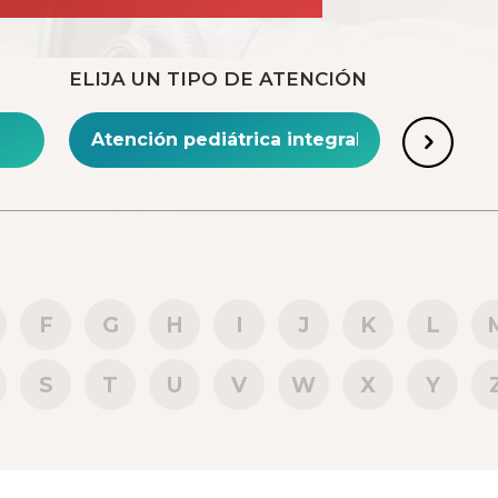
ELIJA UN TIPO DE ATENCIÓN
F
G
H
I
J
K
L
S
T
U
V
W
X
Y