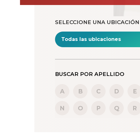
SELECCIONE UNA UBICACIÓN
BUSCAR POR APELLIDO
A
B
C
D
E
N
O
P
Q
R