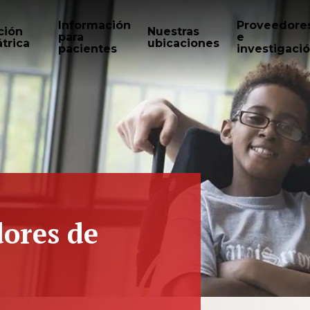
Información
Proveedore
ción
Nuestras
para
e
trica
ubicaciones
pacientes
investigaci
ores de