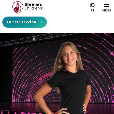
ES
MENU
En esta sección