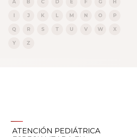
A
B
C
D
E
F
G
H
I
J
K
L
M
N
O
P
Q
R
S
T
U
V
W
X
Y
Z
ATENCIÓN PEDIÁTRICA